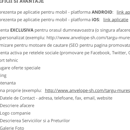
FICII SI AVANTAJE
prezenta pe aplicatie pentru mobil - platforma
ANDROID
:
link ap
prezenta pe aplicatie pentru mobil - platforma
iOS
:
link aplicatie
zenta
EXCLUSIVA
pentru orasul dumneavoastra (o singura afacere p
k personalizat (exemplu: http://www.anvelope-sh.com/targu-mure
imizare pentru motoare de cautare (SEO pentru pagina promovata
zenta activa pe retelele sociale (promovare pe Facebook, Twitter,
ort tehnic
ugare oferte speciale
ting
tenanta
ina proprie (exemplu:
http://www.anvelope-sh.com/targu-mures
ele de Contact - adresa, telefoane, fax, email, website
scriere afacere
go companie
crierea Serviciilor si a Preturilor
lerie Foto