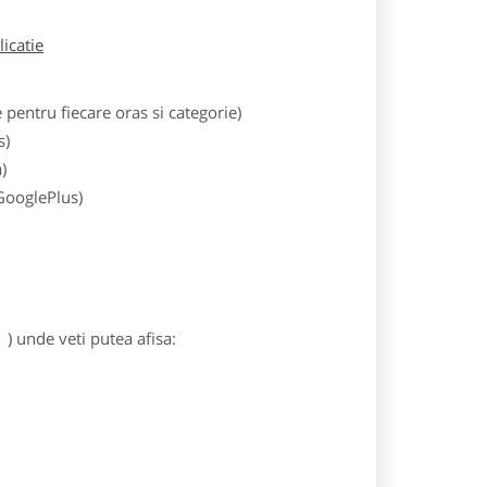
licatie
entru fiecare oras si categorie)
s)
)
 GooglePlus)
) unde veti putea afisa: