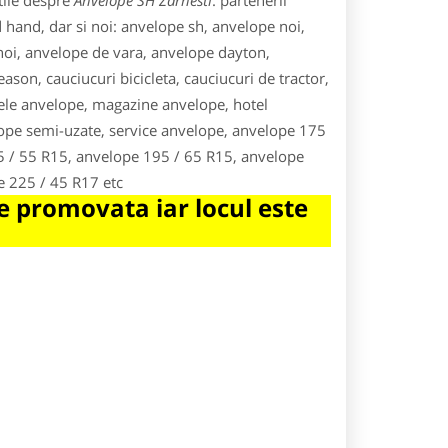
tile despre
Anvelope SH Zarnesti
. partenerii
hand, dar si noi: anvelope sh, anvelope noi,
noi, anvelope de vara, anvelope dayton,
ason, cauciucuri bicicleta, cauciucuri de tractor,
le anvelope, magazine anvelope, hotel
ope semi-uzate, service anvelope, anvelope 175
5 / 55 R15, anvelope 195 / 65 R15, anvelope
e 225 / 45 R17 etc
 promovata iar locul este