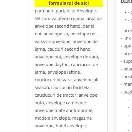
BENE
formularul de aici
partenerii portalului Anvelope-
- 
SH.com va ofera o gama larga de
- 
anvelope second hand, dar si
- pre
noi: anvelope sh, anvelope noi,
- lin
vanzare anvelope, anvelope de
- opt
iarna, cauciuri second hand,
- pre
anvelope noi, anvelope de vara,
- sup
anvelope dayton, cauciucuri de
- ada
iarna, anvelope ieftine,
- hos
cauciucuri de vara, anvelope all
- men
season, cauciucuri bicicleta,
- pag
cauciucuri de tractor, anvelope
- Dat
auto, anvelope camioane,
- De
anvelope toate anotimpurile,
- Lo
modele anvelope, magazine
- Des
anvelope, hotel anvelope,
- Ga