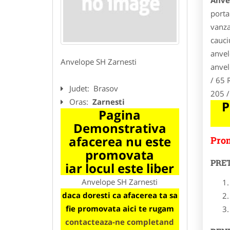
Anve
porta
vanza
cauci
anvel
Anvelope SH Zarnesti
anvel
/ 65 
Judet:
Brasov
205 /
Oras:
Zarnesti
P
Pagina
Demonstrativa
afacerea nu este
Prom
promovata
PRE
iar locul este liber
Anvelope SH Zarnesti
daca doresti ca afacerea ta sa
fie promovata aici te rugam
contacteaza-ne completand