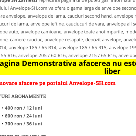
lope SH Zarnesti
reprezinta pagina unde puteti gasi informatii u
lului Anvelope-SH.com va ofera o gama larga de anvelope second 
re anvelope, anvelope de iarna, cauciuri second hand, anvelope 
ucuri de iarna, anvelope ieftine, cauciucuri de vara, anvelope all se
ope auto, anvelope camioane, anvelope toate anotimpurile, mode
ope, camere cauciuc, anvelope resapate, depozit anvelope, anvel
R14, anvelope 185 / 65 R14, anvelope 185 / 65 R15, anvelope 19
 55 R16, anvelope 205 / 60 R16, anvelope 215 / 65 R16, anvelop
agina Demonstrativa afacerea nu este
liber
ovare afacere pe portalul Anvelope-SH.com
TURI ABONAMENTE
400 ron / 12 luni
600 ron / 24 luni
700 ron / 36 luni