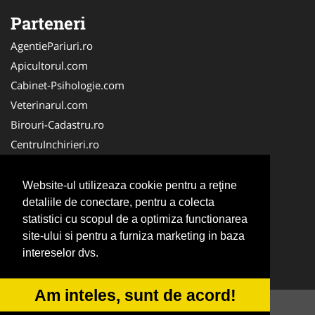
Parteneri
AgentiePariuri.ro
Apicultorul.com
Cabinet-Psihologie.com
Veterinarul.com
Birouri-Cadastru.ro
CentruInchirieri.ro
Firma-Securitate.ro
Servicii-DDD.com
Website-ul utilizeaza cookie pentru a reţine
Alpinist-Utilitar.com
detaliile de conectare, pentru a colecta
statistici cu scopul de a optimiza functionarea
FirmaTractariAuto.ro
site-ului si pentru a furniza marketing in baza
NonStopDeschis.ro
intereselor dvs.
Service-Reparatii.com
Am inteles, sunt de acord!