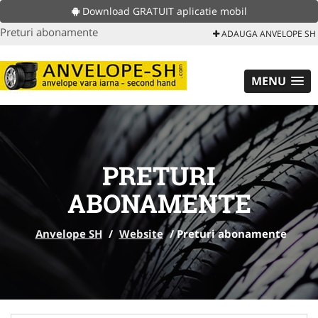
Download GRATUIT aplicatie mobil
Preturi abonamente
ADAUGA ANVELOPE SH
MENU
PRETURI
ABONAMENTE
Anvelope SH
/
Website
/
Preturi abonamente