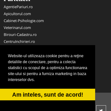
AgentiePariuri.ro
Apicultorul.com
Cabinet-Psihologie.com
Veterinarul.com
Birouri-Cadastru.ro
CentruInchirieri.ro
Firma-Securitate.ro
Servicii-DDD.com
Website-ul utilizeaza cookie pentru a reţine
Alpinist-Utilitar.com
detaliile de conectare, pentru a colecta
statistici cu scopul de a optimiza functionarea
FirmaTractariAuto.ro
site-ului si pentru a furniza marketing in baza
NonStopDeschis.ro
intereselor dvs.
Service-Reparatii.com
Am inteles, sunt de acord!
© 2014-2026 -
ANPC
SOL