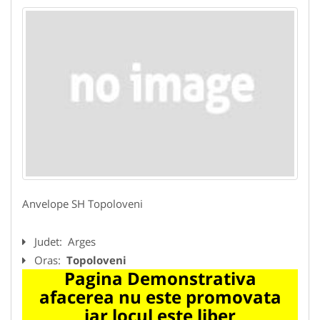
Anvelope SH Topoloveni
Judet:
Arges
Oras:
Topoloveni
Pagina Demonstrativa
afacerea nu este promovata
iar locul este liber