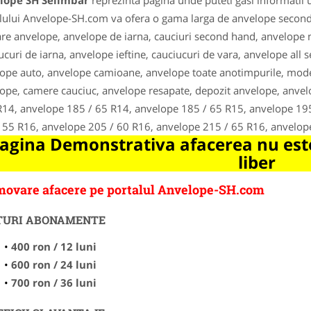
lope SH Selimbar
reprezinta pagina unde puteti gasi informatii 
lului Anvelope-SH.com va ofera o gama larga de anvelope second 
re anvelope, anvelope de iarna, cauciuri second hand, anvelope 
ucuri de iarna, anvelope ieftine, cauciucuri de vara, anvelope all se
ope auto, anvelope camioane, anvelope toate anotimpurile, mode
ope, camere cauciuc, anvelope resapate, depozit anvelope, anvel
R14, anvelope 185 / 65 R14, anvelope 185 / 65 R15, anvelope 19
 55 R16, anvelope 205 / 60 R16, anvelope 215 / 65 R16, anvelop
agina Demonstrativa afacerea nu este
liber
ovare afacere pe portalul Anvelope-SH.com
TURI ABONAMENTE
400 ron / 12 luni
600 ron / 24 luni
700 ron / 36 luni