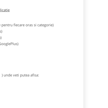
licatie
entru fiecare oras si categorie)
s)
)
 GooglePlus)
) unde veti putea afisa: