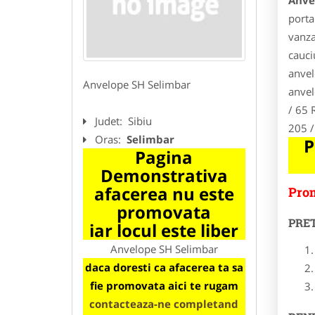
Anve
porta
vanza
cauci
anvel
Anvelope SH Selimbar
anvel
/ 65 
Judet:
Sibiu
205 /
Oras:
Selimbar
P
Pagina
Demonstrativa
afacerea nu este
Prom
promovata
PRE
iar locul este liber
Anvelope SH Selimbar
daca doresti ca afacerea ta sa
fie promovata aici te rugam
contacteaza-ne completand