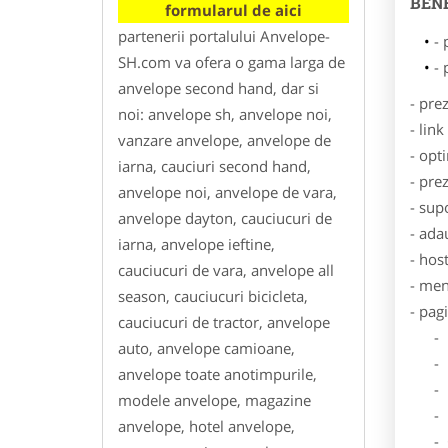
BENE
formularul de aici
partenerii portalului Anvelope-
- 
SH.com va ofera o gama larga de
- 
anvelope second hand, dar si
- pre
noi: anvelope sh, anvelope noi,
- lin
vanzare anvelope, anvelope de
- opt
iarna, cauciuri second hand,
- pre
anvelope noi, anvelope de vara,
- sup
anvelope dayton, cauciucuri de
- ada
iarna, anvelope ieftine,
- hos
cauciucuri de vara, anvelope all
- men
season, cauciucuri bicicleta,
- pag
cauciucuri de tractor, anvelope
- Dat
auto, anvelope camioane,
- De
anvelope toate anotimpurile,
- Lo
modele anvelope, magazine
- Des
anvelope, hotel anvelope,
- Ga