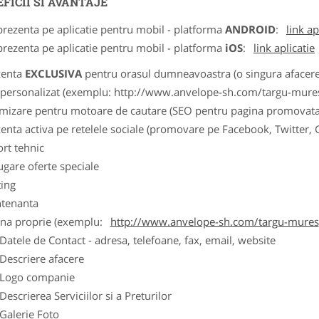
FICII SI AVANTAJE
prezenta pe aplicatie pentru mobil - platforma
ANDROID
:
link ap
prezenta pe aplicatie pentru mobil - platforma
iOS
:
link aplicatie
zenta
EXCLUSIVA
pentru orasul dumneavoastra (o singura afacere p
k personalizat (exemplu: http://www.anvelope-sh.com/targu-mure
imizare pentru motoare de cautare (SEO pentru pagina promovata
zenta activa pe retelele sociale (promovare pe Facebook, Twitter,
ort tehnic
ugare oferte speciale
ting
tenanta
ina proprie (exemplu:
http://www.anvelope-sh.com/targu-mures
ele de Contact - adresa, telefoane, fax, email, website
scriere afacere
go companie
crierea Serviciilor si a Preturilor
lerie Foto