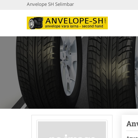
Anvelope SH Selimbar
An