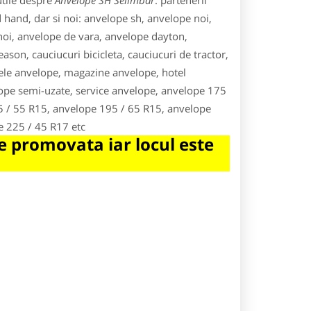
utile despre
Anvelope SH Selimbar
. partenerii
hand, dar si noi: anvelope sh, anvelope noi,
noi, anvelope de vara, anvelope dayton,
ason, cauciucuri bicicleta, cauciucuri de tractor,
le anvelope, magazine anvelope, hotel
ope semi-uzate, service anvelope, anvelope 175
5 / 55 R15, anvelope 195 / 65 R15, anvelope
e 225 / 45 R17 etc
 promovata iar locul este