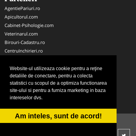
AgentiePariuri.ro
Apicultorul.com
Cabinet-Psihologie.com
Veterinarul.com
Birouri-Cadastru.ro
CentruInchirieri.ro
Firma-Securitate.ro
Servicii-DDD.com
Website-ul utilizeaza cookie pentru a reţine
Alpinist-Utilitar.com
detaliile de conectare, pentru a colecta
statistici cu scopul de a optimiza functionarea
FirmaTractariAuto.ro
site-ului si pentru a furniza marketing in baza
NonStopDeschis.ro
intereselor dvs.
Service-Reparatii.com
Am inteles, sunt de acord!
© 2014-2026 -
ANPC
SOL