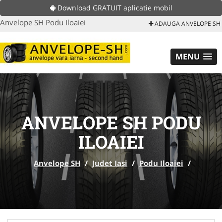
Download GRATUIT aplicatie mobil
Anvelope SH Podu Iloaiei
ADAUGA ANVELOPE SH
MENU
ANVELOPE SH PODU
ILOAIEI
Anvelope SH
/
Judet Iasi
/
Podu Iloaiei
/