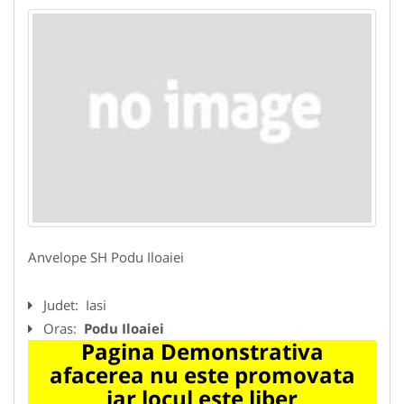
Anvelope SH Podu Iloaiei
Judet:
Iasi
Oras:
Podu Iloaiei
Pagina Demonstrativa
afacerea nu este promovata
iar locul este liber