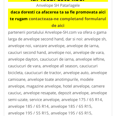
Anvelope SH Patarlagele
daca doresti ca afacerea ta sa fie promovata aici
te rugam
contacteaza-ne completand formularul
de aici
partenerii portalului Anvelope-SH.com va ofera o gama
larga de anvelope second hand, dar si noi: anvelope sh,
anvelope noi, vanzare anvelope, anvelope de iarna,
cauciuri second hand, anvelope noi, anvelope de vara,
anvelope dayton, cauciucuri de iarna, anvelope ieftine,
cauciucuri de vara, anvelope all season, cauciucuri
bicicleta, cauciucuri de tractor, anvelope auto, anvelope
camioane, anvelope toate anotimpurile, modele
anvelope, magazine anvelope, hotel anvelope, camere
cauciuc, anvelope resapate, depozit anvelope, anvelope
semi-uzate, service anvelope, anvelope 175 / 65 R14,
anvelope 185 / 65 R14, anvelope 185 / 65 R15,
anvelope 195 / 55 R15, anvelope 195 / 65 R15,