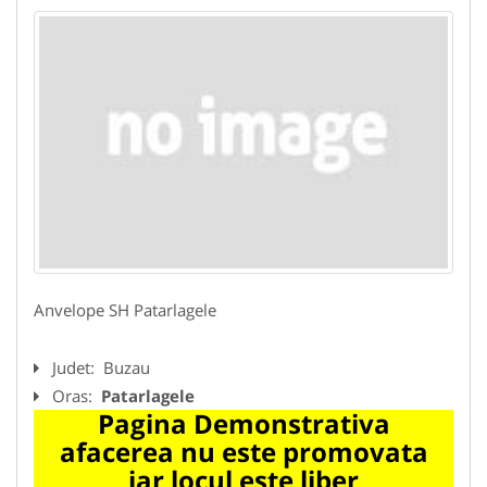
Anvelope SH Patarlagele
Judet:
Buzau
Oras:
Patarlagele
Pagina Demonstrativa
afacerea nu este promovata
iar locul este liber