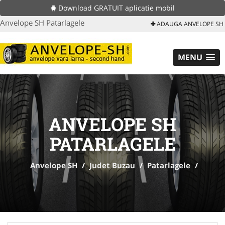
Download GRATUIT aplicatie mobil
Anvelope SH Patarlagele
ADAUGA ANVELOPE SH
MENU
ANVELOPE SH
PATARLAGELE
Anvelope SH
/
Judet Buzau
/
Patarlagele
/