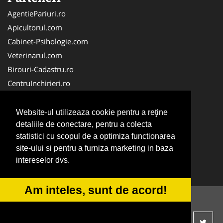
AgentiePariuri.ro
Apicultorul.com
Cabinet-Psihologie.com
Veterinarul.com
Birouri-Cadastru.ro
CentruInchirieri.ro
Firma-Securitate.ro
Servicii-DDD.com
Website-ul utilizeaza cookie pentru a reţine
Alpinist-Utilitar.com
detaliile de conectare, pentru a colecta
statistici cu scopul de a optimiza functionarea
FirmaTractariAuto.ro
site-ului si pentru a furniza marketing in baza
NonStopDeschis.ro
intereselor dvs.
Service-Reparatii.com
Am inteles, sunt de acord!
© 2014-2026 -
ANPC
SOL