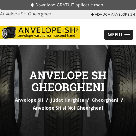
Download GRATUIT aplicatie mobil
Anvelope SH Gheorgheni
ADAUGA ANVELOPE SH
MENU
ANVELOPE SH
GHEORGHENI
Anvelope SH
/
Judet Harghita
/
Gheorgheni
/
Anvelope SH si Noi Gheorgheni