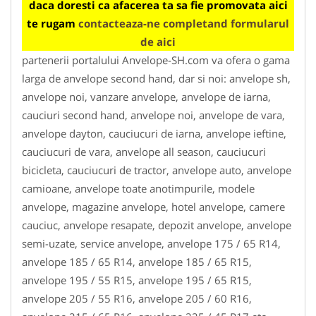
daca doresti ca afacerea ta sa fie promovata aici
te rugam
contacteaza-ne completand formularul
de aici
partenerii portalului Anvelope-SH.com va ofera o gama
larga de anvelope second hand, dar si noi: anvelope sh,
anvelope noi, vanzare anvelope, anvelope de iarna,
cauciuri second hand, anvelope noi, anvelope de vara,
anvelope dayton, cauciucuri de iarna, anvelope ieftine,
cauciucuri de vara, anvelope all season, cauciucuri
bicicleta, cauciucuri de tractor, anvelope auto, anvelope
camioane, anvelope toate anotimpurile, modele
anvelope, magazine anvelope, hotel anvelope, camere
cauciuc, anvelope resapate, depozit anvelope, anvelope
semi-uzate, service anvelope, anvelope 175 / 65 R14,
anvelope 185 / 65 R14, anvelope 185 / 65 R15,
anvelope 195 / 55 R15, anvelope 195 / 65 R15,
anvelope 205 / 55 R16, anvelope 205 / 60 R16,