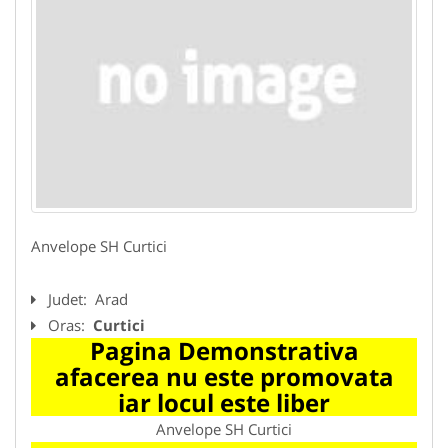
Anvelope SH Curtici
Judet:
Arad
Oras:
Curtici
Pagina Demonstrativa
afacerea nu este promovata
iar locul este liber
Anvelope SH Curtici