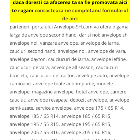
daca doresti ca afacerea ta sa fie promovata aici
te rugam
contacteaza-ne completand formularul
de aici
partenerii portalului Anvelope-SH.com va ofera o gama
larga de anvelope second hand, dar si noi: anvelope sh,
anvelope noi, vanzare anvelope, anvelope de iarna,
cauciuri second hand, anvelope noi, anvelope de vara,
anvelope dayton, cauciucuri de iarna, anvelope ieftine,
cauciucuri de vara, anvelope all season, cauciucuri
bicicleta, cauciucuri de tractor, anvelope auto, anvelope
camioane, anvelope toate anotimpurile, modele
anvelope, magazine anvelope, hotel anvelope, camere
cauciuc, anvelope resapate, depozit anvelope, anvelope
semi-uzate, service anvelope, anvelope 175 / 65 R14,
anvelope 185 / 65 R14, anvelope 185 / 65 R15,
anvelope 195 / 55 R15, anvelope 195 / 65 R15,
anvelope 205 / 55 R16, anvelope 205 / 60 R16,