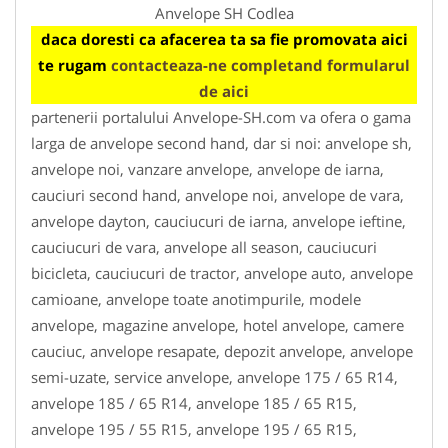
Anvelope SH Codlea
daca doresti ca afacerea ta sa fie promovata aici
te rugam
contacteaza-ne completand formularul
de aici
partenerii portalului Anvelope-SH.com va ofera o gama
larga de anvelope second hand, dar si noi: anvelope sh,
anvelope noi, vanzare anvelope, anvelope de iarna,
cauciuri second hand, anvelope noi, anvelope de vara,
anvelope dayton, cauciucuri de iarna, anvelope ieftine,
cauciucuri de vara, anvelope all season, cauciucuri
bicicleta, cauciucuri de tractor, anvelope auto, anvelope
camioane, anvelope toate anotimpurile, modele
anvelope, magazine anvelope, hotel anvelope, camere
cauciuc, anvelope resapate, depozit anvelope, anvelope
semi-uzate, service anvelope, anvelope 175 / 65 R14,
anvelope 185 / 65 R14, anvelope 185 / 65 R15,
anvelope 195 / 55 R15, anvelope 195 / 65 R15,