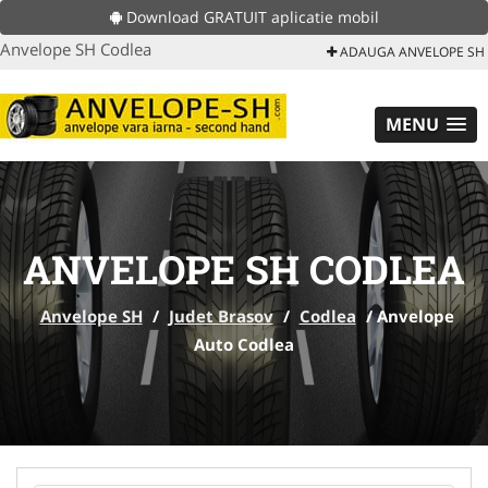
Download GRATUIT aplicatie mobil
Anvelope SH Codlea
ADAUGA ANVELOPE SH
MENU
ANVELOPE SH CODLEA
Anvelope SH
/
Judet Brasov
/
Codlea
/
Anvelope
Auto Codlea