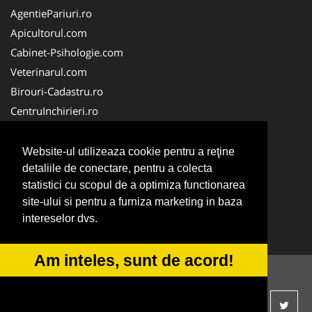
AgentiePariuri.ro
Apicultorul.com
Cabinet-Psihologie.com
Veterinarul.com
Birouri-Cadastru.ro
CentruInchirieri.ro
Firma-Securitate.ro
Servicii-DDD.com
Website-ul utilizeaza cookie pentru a reţine
detaliile de conectare, pentru a colecta
Alpinist-Utilitar.com
statistici cu scopul de a optimiza functionarea
FirmaTractariAuto.ro
site-ului si pentru a furniza marketing in baza
NonStopDeschis.ro
intereselor dvs.
Service-Reparatii.com
Am inteles, sunt de acord!
© 2014-2026 -
ANPC
SOL