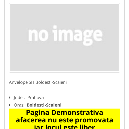
Anvelope SH Boldesti-Scaieni
Judet:
Prahova
Oras:
Boldesti-Scaieni
Pagina Demonstrativa
afacerea nu este promovata
iar locul este liber