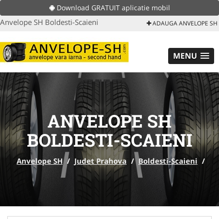
Download GRATUIT aplicatie mobil
Anvelope SH Boldesti-Scaieni
ADAUGA ANVELOPE SH
MENU
ANVELOPE SH
BOLDESTI-SCAIENI
Anvelope SH
/
Judet Prahova
/
Boldesti-Scaieni
/