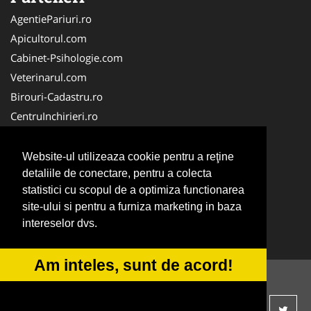
AgentiePariuri.ro
Apicultorul.com
Cabinet-Psihologie.com
Veterinarul.com
Birouri-Cadastru.ro
CentruInchirieri.ro
Firma-Securitate.ro
Servicii-DDD.com
Website-ul utilizeaza cookie pentru a reţine
Alpinist-Utilitar.com
detaliile de conectare, pentru a colecta
statistici cu scopul de a optimiza functionarea
FirmaTractariAuto.ro
site-ului si pentru a furniza marketing in baza
NonStopDeschis.ro
intereselor dvs.
Service-Reparatii.com
Am inteles, sunt de acord!
© 2014-2026 -
ANPC
SOL