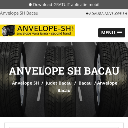
Download GRATUIT aplicatie mobil
Anvelope SH Bacau
ADAUGA ANVELOPE SH
MENU
ANVELOPE SH BACAU
Anvelope SH
/
Judet Bacau
/
Bacau
/
Anvelope
Bacau