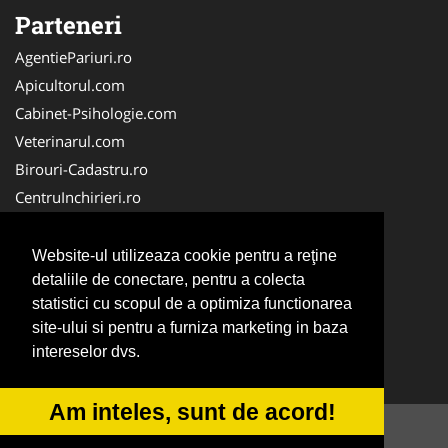
Parteneri
AgentiePariuri.ro
Apicultorul.com
Cabinet-Psihologie.com
Veterinarul.com
Birouri-Cadastru.ro
CentruInchirieri.ro
Firma-Securitate.ro
Servicii-DDD.com
Website-ul utilizeaza cookie pentru a reţine
Alpinist-Utilitar.com
detaliile de conectare, pentru a colecta
statistici cu scopul de a optimiza functionarea
FirmaTractariAuto.ro
site-ului si pentru a furniza marketing in baza
NonStopDeschis.ro
intereselor dvs.
Service-Reparatii.com
Am inteles, sunt de acord!
© 2014-2026 -
ANPC
SOL