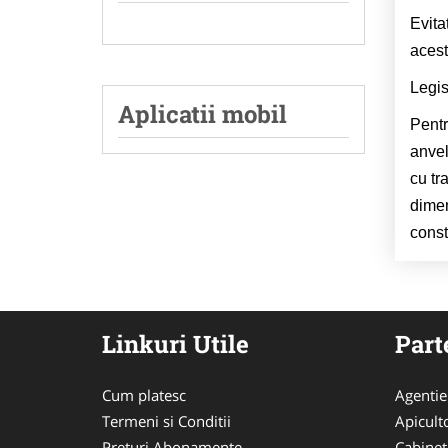
Evita
acest
Legis
Aplicatii mobil
Pentr
anvel
cu tr
dimen
const
Linkuri Utile
Part
Cum platesc
Agentie
Termeni si Conditii
Apicult
Preturi Abonamente
Cabinet