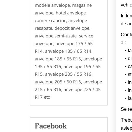
modele anvelope, magazine
vehic
anvelope, hotel anvelope,
In fu
camere cauciuc, anvelope
de ac
resapate, depozit anvelope,
Confo
anvelope semi-uzate, service
al:
anvelope, anvelope 175 / 65
fa
R14, anvelope 185 / 65 R14,
anvelope 185 / 65 R15, anvelope
d
195 / 55 R15, anvelope 195 / 65
ca
R15, anvelope 205 / 55 R16,
st
anvelope 205 / 60 R16, anvelope
in
215 / 65 R16, anvelope 225 / 45
in
R17 etc
la
Se re
Trebu
Facebook
astept