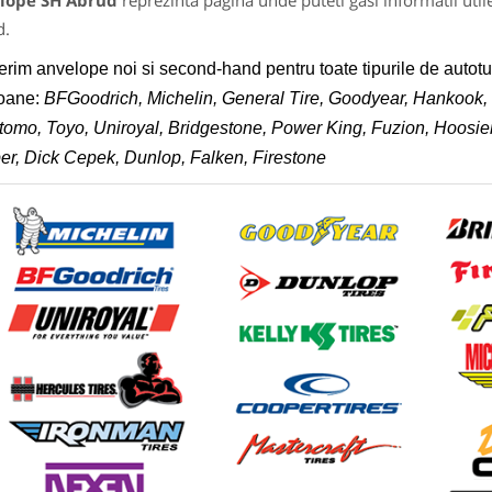
lope SH Abrud
reprezinta pagina unde puteti gasi informatii uti
d.
erim anvelope noi si second-hand pentru toate tipurile de autot
oane:
BFGoodrich, Michelin, General Tire, Goodyear, Hankook, 
omo, Toyo, Uniroyal, Bridgestone, Power King, Fuzion, Hoosier
r, Dick Cepek, Dunlop, Falken, Firestone