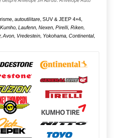
le despre
Anvelope SH Abrud
: Anvelope Auto
urisme, autoutilitare, SUV & JEEP 4×4,
Kumho, Laufenn, Nexen, Pirelli, Riken,
, Avon, Vredestein, Yokohama, Continental,