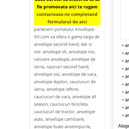
fie promovata aici te rugam
contacteaza-ne completand
formularul de aici
partenerii portalului Anvelope-
SH.com va ofera o gama larga de
anvelope second hand, dar si
a
noi: anvelope sh, anvelope noi,
a
vanzare anvelope, anvelope de
a
iarna, cauciuri second hand,
a
anvelope noi, anvelope de vara,
a
anvelope dayton, cauciucuri de
a
iarna, anvelope ieftine,
a
cauciucuri de vara, anvelope all
a
season, cauciucuri bicicleta,
a
cauciucuri de tractor, anvelope
a
auto, anvelope camioane,
Alege
anvelope toate anotimpurile,