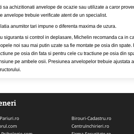
ti sa achizitionati anvelope de ocazie sau utilizate a caror prov
e anvelope trebuie verificate atent de un specialist.
latia anumitor tari impune o diferenta maxima de uzura.
u siguranta si control in deplasare, Michelin recomanda ca in c
opele noi sau mai putin uzate sa fie montate pe osia din spate
actiune pe osia din fata si pentru cele cu tractiune pe osia din 
siune pe ambele osii. Presiunea anvelopelor trebuie ajustata ast
ructorului.
eneri
Pariuri.ro
Birouri-Cadastru.ro
orul.com
CentruInchirieri.ro
-Psihologie.com
Firma-Securitate.ro