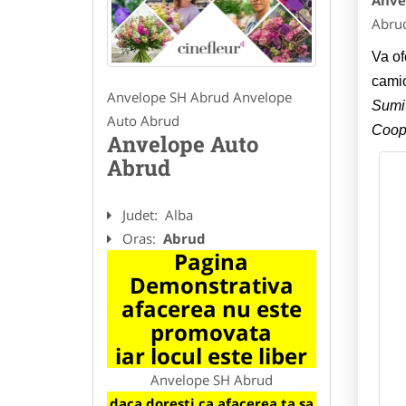
Anve
Abru
Va of
cami
Anvelope SH Abrud Anvelope
Sumit
Auto Abrud
Coope
Anvelope Auto
Abrud
Judet:
Alba
Oras:
Abrud
Pagina
Demonstrativa
afacerea nu este
promovata
iar locul este liber
Anvelope SH Abrud
daca doresti ca afacerea ta sa