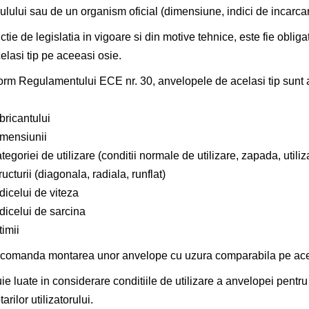
ulului sau de un organism oficial (dimensiune, indici de incarcare 
nctie de legislatia in vigoare si din motive tehnice, este fie oblig
elasi tip pe aceeasi osie.
rm Regulamentului ECE nr. 30, anvelopele de acelasi tip sunt 
bricantului
imensiunii
tegoriei de utilizare (conditii normale de utilizare, zapada, utili
ructurii (diagonala, radiala, runflat)
dicelui de viteza
dicelui de sarcina
timii
comanda montarea unor anvelope cu uzura comparabila pe ace
ie luate in considerare conditiile de utilizare a anvelopei pent
arilor utilizatorului.