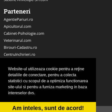
Parteneri
AgentiePariuri.ro
Apicultorul.com
Cabinet-Psihologie.com
Veterinarul.com
Birouri-Cadastru.ro
CentruInchirieri.ro
Firma-Securitate.ro
Servicii-DDD.com
Website-ul utilizeaza cookie pentru a reţine
Alpinist-Utilitar.com
detaliile de conectare, pentru a colecta
statistici cu scopul de a optimiza functionarea
FirmaTractariAuto.ro
site-ului si pentru a furniza marketing in baza
NonStopDeschis.ro
intereselor dvs.
Service-Reparatii.com
Am inteles, sunt de acord!