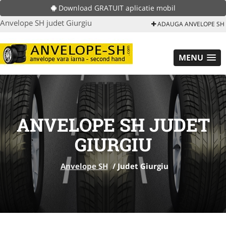
Download GRATUIT aplicatie mobil
Anvelope SH judet Giurgiu
ADAUGA ANVELOPE SH
MENU
ANVELOPE SH JUDET
GIURGIU
Anvelope SH
/
Judet Giurgiu